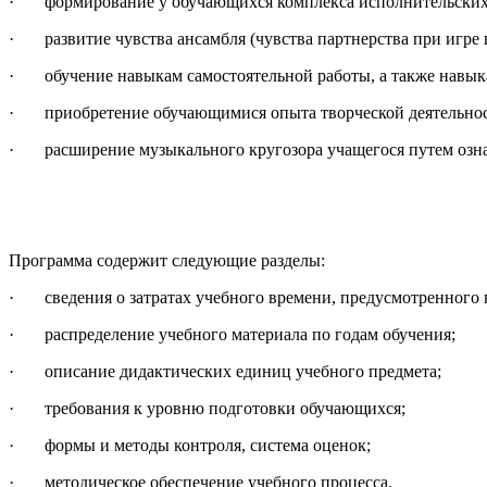
· формирование у обучающихся комплекса исполнительских 
· развитие чувства ансамбля (чувства партнерства при игре в
· обучение навыкам самостоятельной работы, а также навыкам
· приобретение обучающимися опыта творческой деятельност
· расширение музыкального кругозора учащегося путем озна
Программа содержит следующие разделы:
· сведения о затратах учебного времени, предусмотренного н
· распределение учебного материала по годам обучения;
· описание дидактических единиц учебного предмета;
· требования к уровню подготовки обучающихся;
· формы и методы контроля, система оценок;
· методическое обеспечение учебного процесса.