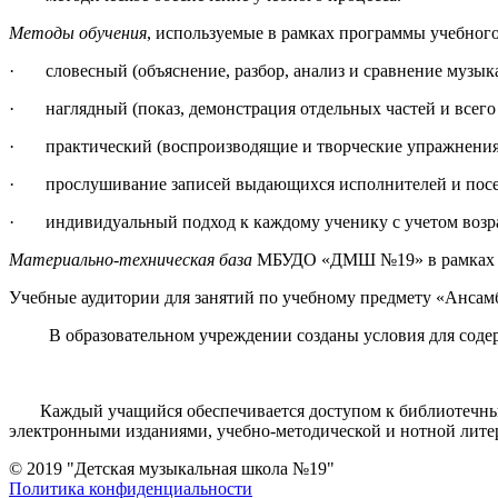
Методы обучения
, используемые в рамках программы учебног
· словесный (объяснение, разбор, анализ и сравнение музыка
· наглядный (показ, демонстрация отдельных частей и всего 
· практический (воспроизводящие и творческие упражнения, 
· прослушивание записей выдающихся исполнителей и посещ
· индивидуальный подход к каждому ученику с учетом возрас
Материально-техническая база
МБУДО «ДМШ №19» в рамках ре
Учебные аудитории для занятий по учебному предмету «Ансамб
В образовательном учреждении созданы условия для содерж
Каждый учащийся обеспечивается доступом к библиотечным 
электронными изданиями, учебно-методической и нотной лите
© 2019 "Детская музыкальная школа №19"
Политика конфиденциальности