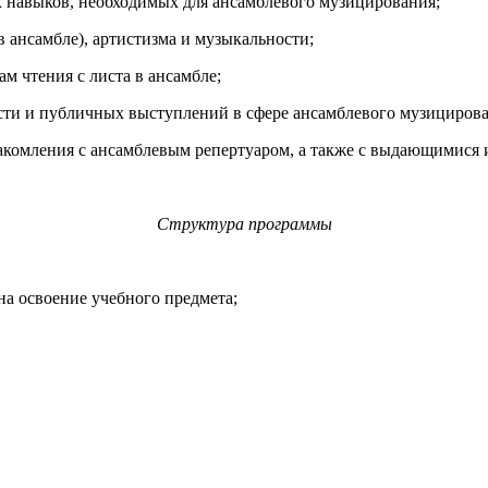
навыков, необходимых для ансамблевого музицирования;
 ансамбле), артистизма и музыкальности;
 чтения с листа в ансамбле;
и и публичных выступлений в сфере ансамблевого музицирова
комления с ансамблевым репертуаром, а также с выдающимися
Структура программы
а освоение учебного предмета;