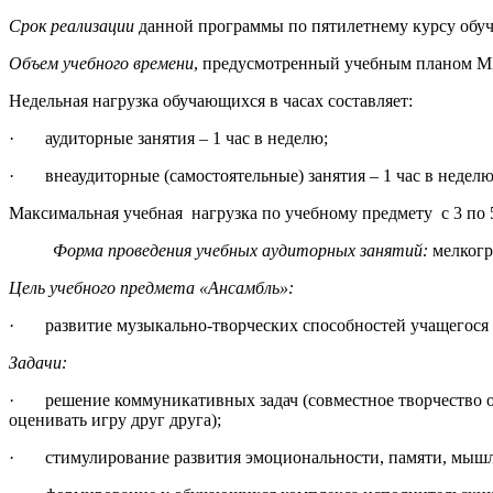
Срок реализации
данной программы по пятилетнему курсу обучен
Объем учебного времени
, предусмотренный учебным планом М
Недельная нагрузка обучающихся в часах составляет:
· аудиторные занятия – 1 час в неделю;
· внеаудиторные (самостоятельные) занятия – 1 час в неделю
Максимальная учебная нагрузка по учебному предмету с 3 по 5 к
Форма проведения учебных аудиторных занятий:
мелкогру
Цель
учебного предмета «Ансамбль»
:
· развитие музыкально-творческих способностей учащегося н
Задачи:
· решение коммуникативных задач (совместное творчество обу
оценивать игру друг друга);
· стимулирование развития эмоциональности, памяти, мышлен