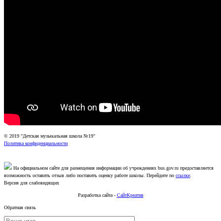
© 2019 "Детская музыкальная школа №19"
Политика конфиденциальности
На официальном сайте для размещения информации об учреждениях bus.gov.ru предоставляется
возможность оставить отзыв либо поставить оценку работе школы. Перейдите по
ссылке
.
Версия для слабовидящих
Разработка сайта -
СайтКреатив
Обратная связь