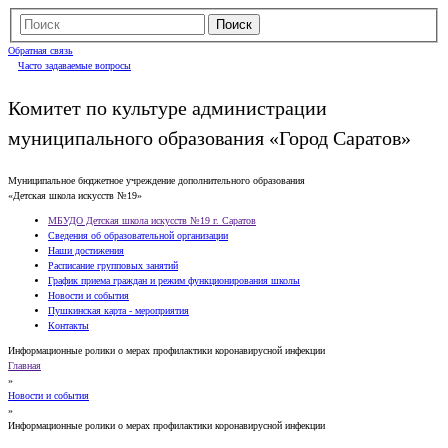
Обратная связь
Часто задаваемые вопросы
Комитет по культуре администрации
муниципального образования «Город Саратов»
Муниципальное бюджетное учреждение дополнительного образования
«Детская школа искусств №19»
МБУДО Детская школа искусств №19 г. Саратов
Сведения об образовательной организации
Наши достижения
Расписание групповых занятий
График приема граждан и режим функционирования школы
Новости и события
Пушкинская карта - мероприятия
Контакты
Информационные ролики о мерах профилактики коронавирусной инфекции
Главная
»
Новости и события
»
Информационные ролики о мерах профилактики коронавирусной инфекции